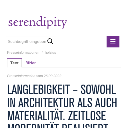
Presseinformationen
/
holzius
Presseinformationen
Text
Bilder
Lebensmittelgewerbe
holzius
Presseinformation vom 26.09.2023
m3-ZT Ziviltechniker
LANGLEBIGKEIT – SOWOHL
Metalltechnische Industrie
IN ARCHITEKTUR ALS AUCH
Rubner
Rubner Haus
MATERIALITÄT. ZEITLOSE
Wirtschaft Niederösterreich
Media