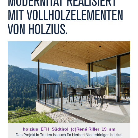
MODERNITÄT REALISIERT
Kontakt
MIT VOLLHOLZELEMENTEN
VON HOLZIUS.
holzius_EFH_Südtirol_(c)René Riller_19_sm
Das Projekt in Truden ist auch für Herbert Niederfriniger, holzius