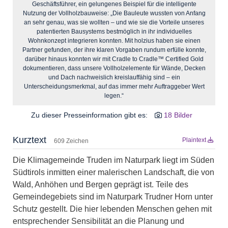
Geschäftsführer, ein gelungenes Beispiel für die intelligente
Nutzung der Vollholzbauweise: „Die Bauleute wussten von Anfang
an sehr genau, was sie wollten – und wie sie die Vorteile unseres
patentierten Bausystems bestmöglich in ihr individuelles
Wohnkonzept integrieren konnten. Mit holzius haben sie einen
Partner gefunden, der ihre klaren Vorgaben rundum erfülle konnte,
darüber hinaus konnten wir mit Cradle to Cradle™ Certified Gold
dokumentieren, dass unsere Vollholzelemente für Wände, Decken
und Dach nachweislich kreislauffähig sind – ein
Unterscheidungsmerkmal, auf das immer mehr Auftraggeber Wert
legen.“
Zu dieser Presseinformation gibt es:
18 Bilder
Kurztext
Plaintext
609 Zeichen
Die Klimagemeinde Truden im Naturpark liegt im Süden
Südtirols inmitten einer malerischen Landschaft, die von
Wald, Anhöhen und Bergen geprägt ist. Teile des
Gemeindegebiets sind im Naturpark Trudner Horn unter
Schutz gestellt. Die hier lebenden Menschen gehen mit
entsprechender Sensibilität an die Planung und