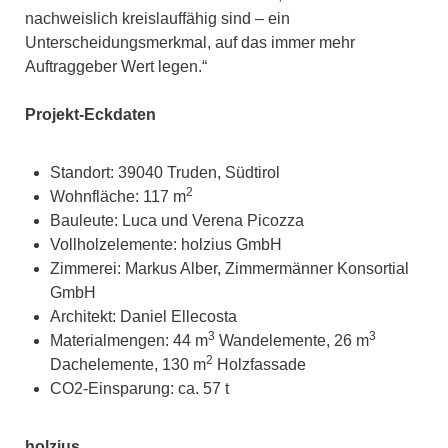
nachweislich kreislauffähig sind – ein
Unterscheidungsmerkmal, auf das immer mehr
Auftraggeber Wert legen.“
Projekt-Eckdaten
Standort: 39040 Truden, Südtirol
2
Wohnfläche: 117 m
Bauleute: Luca und Verena Picozza
Vollholzelemente: holzius GmbH
Zimmerei: Markus Alber, Zimmermänner Konsortial
GmbH
Architekt: Daniel Ellecosta
3
3
Materialmengen: 44 m
Wandelemente, 26 m
2
Dachelemente, 130 m
Holzfassade
CO2-Einsparung: ca. 57 t
holzius