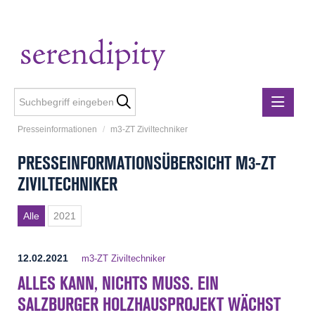
Presseinformationen
/
m3-ZT Ziviltechniker
Presseinformationen
PRESSEINFORMATIONSÜBERSICHT M3-ZT
Lebensmittelgewerbe
ZIVILTECHNIKER
holzius
m3-ZT Ziviltechniker
Alle
2021
Metalltechnische Industrie
Rubner
12.02.2021
m3-ZT Ziviltechniker
Rubner Haus
ALLES KANN, NICHTS MUSS. EIN
Wirtschaft Niederösterreich
SALZBURGER HOLZHAUSPROJEKT WÄCHST
Media