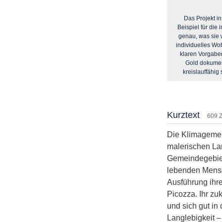
Das Projekt in
Beispiel für die
genau, was sie w
individuelles Wo
klaren Vorgaben
Gold dokumen
kreislauffähig
Kurztext
609 
Die Klimagemein
malerischen Lan
Gemeindegebiets
lebenden Mensc
Ausführung ihr
Picozza. Ihr zu
und sich gut in
Langlebigkeit – 