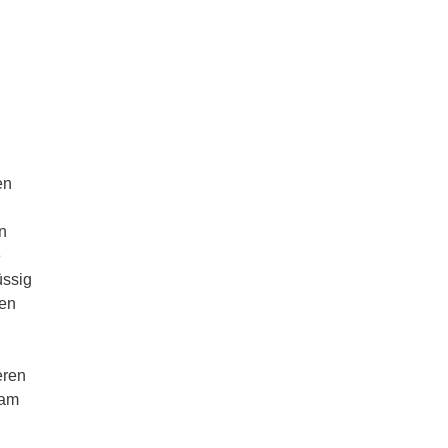
en
n
e
üssig
gen
eren
 am