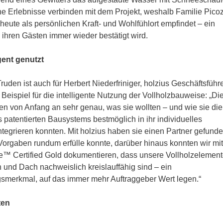
che Erlebnisse verbinden mit dem Projekt, weshalb Familie Pico
ute als persönlichen Kraft- und Wohlfühlort empfindet – ein
 ihren Gästen immer wieder bestätigt wird.
igent genutzt
ruden ist auch für Herbert Niederfriniger, holzius Geschäftsführe
Beispiel für die intelligente Nutzung der Vollholzbauweise: „Di
n von Anfang an sehr genau, was sie wollten – und wie sie die
s patentierten Bausystems bestmöglich in ihr individuelles
egrieren konnten. Mit holzius haben sie einen Partner gefunde
 Vorgaben rundum erfülle konnte, darüber hinaus konnten wir mit
e™ Certified Gold dokumentieren, dass unsere Vollholzelement
und Dach nachweislich kreislauffähig sind – ein
smerkmal, auf das immer mehr Auftraggeber Wert legen.“
ten