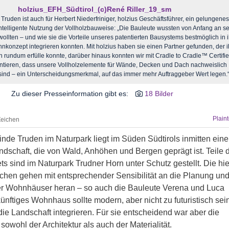
holzius_EFH_Südtirol_(c)René Riller_19_sm
 Truden ist auch für Herbert Niederfriniger, holzius Geschäftsführer, ein gelungenes
 intelligente Nutzung der Vollholzbauweise: „Die Bauleute wussten von Anfang an s
ollten – und wie sie die Vorteile unseres patentierten Bausystems bestmöglich in i
hnkonzept integrieren konnten. Mit holzius haben sie einen Partner gefunden, der i
 rundum erfülle konnte, darüber hinaus konnten wir mit Cradle to Cradle™ Certifi
tieren, dass unsere Vollholzelemente für Wände, Decken und Dach nachweislich
 sind – ein Unterscheidungsmerkmal, auf das immer mehr Auftraggeber Wert legen.
Zu dieser Presseinformation gibt es:
18 Bilder
Plain
Zeichen
de Truden im Naturpark liegt im Süden Südtirols inmitten eine
dschaft, die von Wald, Anhöhen und Bergen geprägt ist. Teile 
 sind im Naturpark Trudner Horn unter Schutz gestellt. Die hie
hen gehen mit entsprechender Sensibilität an die Planung un
er Wohnhäuser heran – so auch die Bauleute Verena und Luca
künftiges Wohnhaus sollte modern, aber nicht zu futuristisch sei
 die Landschaft integrieren. Für sie entscheidend war aber die
sowohl der Architektur als auch der Materialität.