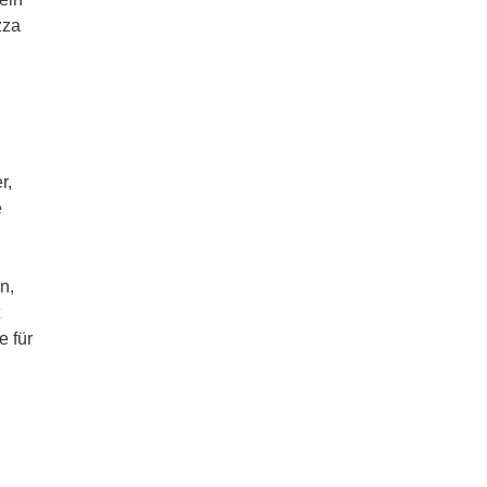
zza
r,
e
n,
e für