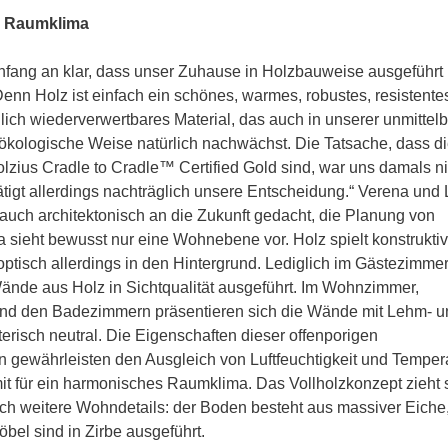
 Raumklima
nfang an klar, dass unser Zuhause in Holzbauweise ausgeführt
Denn Holz ist einfach ein schönes, warmes, robustes, resistente
ich wiederverwertbares Material, das auch in unserer unmittel
kologische Weise natürlich nachwächst. Die Tatsache, dass d
lzius Cradle to Cradle™ Certified Gold sind, war uns damals ni
tigt allerdings nachträglich unsere Entscheidung.“ Verena und
uch architektonisch an die Zukunft gedacht, die Planung von
a sieht bewusst nur eine Wohnebene vor. Holz spielt konstruktiv
tt optisch allerdings in den Hintergrund. Lediglich im Gästezimme
ände aus Holz in Sichtqualität ausgeführt. Im Wohnzimmer,
nd den Badezimmern präsentieren sich die Wände mit Lehm- u
terisch neutral. Die Eigenschaften dieser offenporigen
n gewährleisten den Ausgleich von Luftfeuchtigkeit und Temper
t für ein harmonisches Raumklima. Das Vollholzkonzept zieht 
ch weitere Wohndetails: der Boden besteht aus massiver Eiche,
el sind in Zirbe ausgeführt.