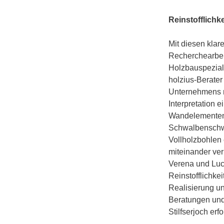
Reinstofflichke
Mit diesen klar
Recherchearbeit
Holzbauspezial
holzius-Berater
Unternehmens n
Interpretation 
Wandelementen d
Schwalbenschwa
Vollholzbohlen 
miteinander ve
Verena und Luc
Reinstofflichkei
Realisierung u
Beratungen und
Stilfserjoch erf