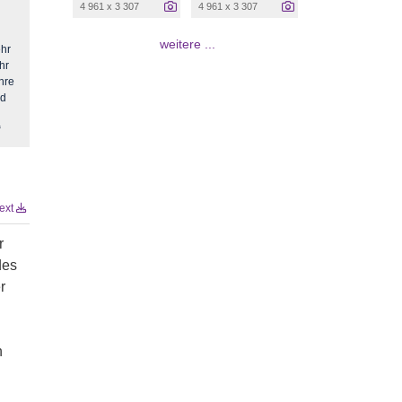
4 961 x 3 307
4 961 x 3 307
weitere ...
ehr
hr
hre
ed
“
text
r
des
r
d
n