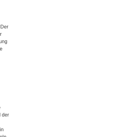
 Der
r
mung
ie
e
 der
in
eln