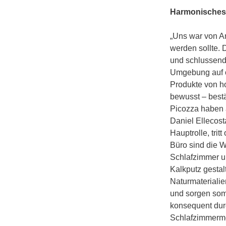
Harmonisches
„Uns war von A
werden sollte. 
und schlussendl
Umgebung auf ö
Produkte von ho
bewusst – bestä
Picozza haben a
Daniel Ellecost
Hauptrolle, tri
Büro sind die W
Schlafzimmer u
Kalkputz gestal
Naturmaterialie
und sorgen somi
konsequent dur
Schlafzimmermöb