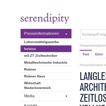
Presseinformationen
Lebensmittelgewerbe
Presseinformatione
holzius
Text
Bilder
m3-ZT Ziviltechniker
Metalltechnische Industrie
Presseinformation 
Rubner
LANGLE
Rubner Haus
ARCHIT
Wirtschaft
Niederösterreich
ZEITLO
Media
Kontakt