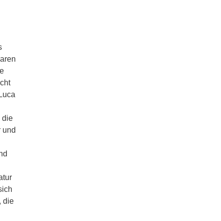
s
baren
ie
cht
 Luca
 die
r und
nd
atur
sich
 die