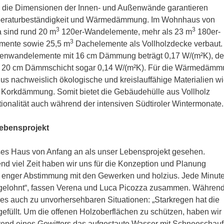
 die Dimensionen der Innen- und Außenwände garantieren
eraturbeständigkeit und Wärmedämmung. Im Wohnhaus von
3
3
a sind rund 20 m
120er-Wandelemente, mehr als 23 m
180er-
3
ente sowie 25,5 m
Dachelemente als Vollholzdecke verbaut.
enwandelemente mit 16 cm Dämmung beträgt 0,17 W/(m²K), de
t 20 cm Dämmschicht sogar 0,14 W/(m²K). Für die Wärmedäm
us nachweislich ökologische und kreislauffähige Materialien w
r Korkdämmung. Somit bietet die Gebäudehülle aus Vollholz
onalität auch während der intensiven Südtiroler Wintermonate.
ebensprojekt
ses Haus von Anfang an als unser Lebensprojekt gesehen.
d viel Zeit haben wir uns für die Konzeption und Planung
enger Abstimmung mit den Gewerken und holzius. Jede Minut
 gelohnt“, fassen Verena und Luca Picozza zusammen. Während
s auch zu unvorhersehbaren Situationen: „Starkregen hat die
füllt. Um die offenen Holzoberflächen zu schützen, haben wir 
rend eines Gewitters das aufgestaute Wasser mit Schneeschauf