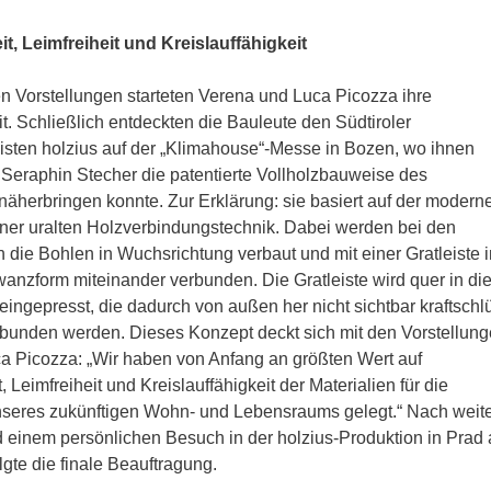
it, Leimfreiheit und Kreislauffähigkeit
en Vorstellungen starteten Verena und Luca Picozza ihre
. Schließlich entdeckten die Bauleute den Südtiroler
isten holzius auf der „Klimahouse“-Messe in Bozen, wo ihnen
 Seraphin Stecher die patentierte Vollholzbauweise des
äherbringen konnte. Zur Erklärung: sie basiert auf der modern
einer uralten Holzverbindungstechnik. Dabei werden bei den
ie Bohlen in Wuchsrichtung verbaut und mit einer Gratleiste i
nzform miteinander verbunden. Die Gratleiste wird quer in di
eingepresst, die dadurch von außen her nicht sichtbar kraftschl
rbunden werden. Dieses Konzept deckt sich mit den Vorstellun
a Picozza: „Wir haben von Anfang an größten Wert auf
t, Leimfreiheit und Kreislauffähigkeit der Materialien für die
nseres zukünftigen Wohn- und Lebensraums gelegt.“ Nach weit
 einem persönlichen Besuch in der holzius-Produktion in Prad
olgte die finale Beauftragung.