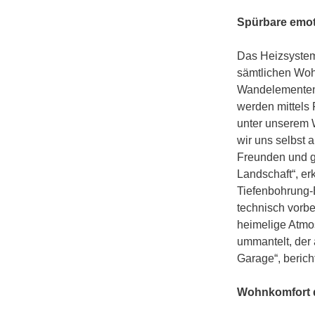
Spürbare emo
Das Heizsystem
sämtlichen Woh
Wandelementen 
werden mittels
unter unserem 
wir uns selbst 
Freunden und g
Landschaft“, er
Tiefenbohrung-
technisch vorbe
heimelige Atmo
ummantelt, der 
Garage“, berich
Wohnkomfort d