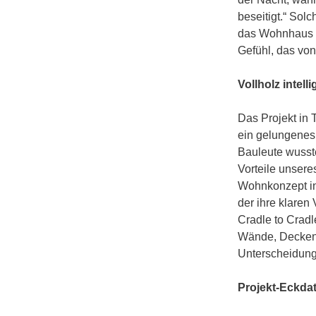
beseitigt.“ Sol
das Wohnhaus he
Gefühl, das von
Vollholz intell
Das Projekt in T
ein gelungenes 
Bauleute wusste
Vorteile unsere
Wohnkonzept int
der ihre klaren
Cradle to Cradl
Wände, Decken 
Unterscheidung
Projekt-Eckda