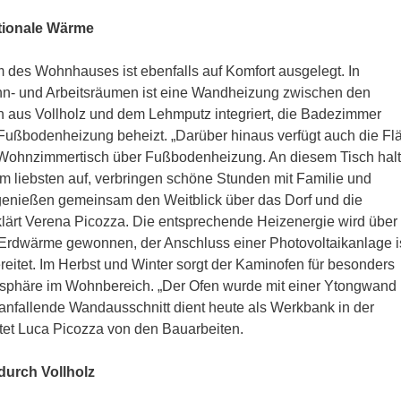
tionale Wärme
 des Wohnhauses ist ebenfalls auf Komfort ausgelegt. In
n- und Arbeitsräumen ist eine Wandheizung zwischen den
aus Vollholz und dem Lehmputz integriert, die Badezimmer
 Fußbodenheizung beheizt. „Darüber hinaus verfügt auch die Fl
Wohnzimmertisch über Fußbodenheizung. An diesem Tisch hal
am liebsten auf, verbringen schöne Stunden mit Familie und
enießen gemeinsam den Weitblick über das Dorf und die
klärt Verena Picozza. Die entsprechende Heizenergie wird über
Erdwärme gewonnen, der Anschluss einer Photovoltaikanlage i
reitet. Im Herbst und Winter sorgt der Kaminofen für besonders
sphäre im Wohnbereich. „Der Ofen wurde mit einer Ytongwand
anfallende Wandausschnitt dient heute als Werkbank in der
tet Luca Picozza von den Bauarbeiten.
urch Vollholz