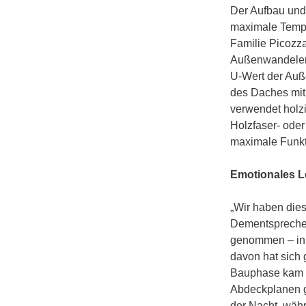
Der Aufbau und
maximale Temp
Familie Picozz
Außenwandelem
U-Wert der Auß
des Daches mi
verwendet holzi
Holzfaser- ode
maximale Funkti
Emotionales L
„Wir haben die
Dementsprechen
genommen – in 
davon hat sich
Bauphase kam e
Abdeckplanen ge
der Nacht, wäh