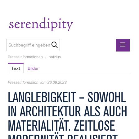
Presseinformationen
/
holzius
Presseinformationen
Text
Bilder
Lebensmittelgewerbe
holzius
Presseinformation vom 26.09.2023
m3-ZT Ziviltechniker
LANGLEBIGKEIT – SOWOHL
Metalltechnische Industrie
IN ARCHITEKTUR ALS AUCH
Rubner
Rubner Haus
MATERIALITÄT. ZEITLOSE
Wirtschaft Niederösterreich
Media