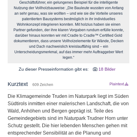
Geschäftsführer, ein gelungenes Beispiel für die intelligente
Nutzung der Vollholzbauweise: „Die Bauleute wussten von Anfang
an sehr genau, was sie wollten – und wie sie die Vorteile unseres
patentierten Bausystems bestmöglich in ihr individuelles
Wohnkonzept integrieren konnten. Mit holzius haben sie einen
Partner gefunden, der ihre klaren Vorgaben rundum erfülle konnte,
darüber hinaus konnten wir mit Cradle to Cradle™ Certified Gold
dokumentieren, dass unsere Vollholzelemente für Wände, Decken
und Dach nachweislich kreislauffähig sind – ein
Unterscheidungsmerkmal, auf das immer mehr Auftraggeber Wert
legen.“
Zu dieser Presseinformation gibt es:
18 Bilder
Kurztext
Plaintext
609 Zeichen
Die Klimagemeinde Truden im Naturpark liegt im Süden
Südtirols inmitten einer malerischen Landschaft, die von
Wald, Anhöhen und Bergen geprägt ist. Teile des
Gemeindegebiets sind im Naturpark Trudner Horn unter
Schutz gestellt. Die hier lebenden Menschen gehen mit
entsprechender Sensibilität an die Planung und