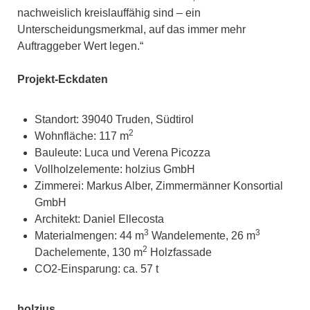
nachweislich kreislauffähig sind – ein
Unterscheidungsmerkmal, auf das immer mehr
Auftraggeber Wert legen.“
Projekt-Eckdaten
Standort: 39040 Truden, Südtirol
2
Wohnfläche: 117 m
Bauleute: Luca und Verena Picozza
Vollholzelemente: holzius GmbH
Zimmerei: Markus Alber, Zimmermänner Konsortial
GmbH
Architekt: Daniel Ellecosta
3
3
Materialmengen: 44 m
Wandelemente, 26 m
2
Dachelemente, 130 m
Holzfassade
CO2-Einsparung: ca. 57 t
holzius