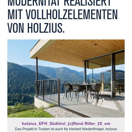
MODERNITÄT REALISIERT
Kontakt
MIT VOLLHOLZELEMENTEN
VON HOLZIUS.
holzius_EFH_Südtirol_(c)René Riller_19_sm
Das Projekt in Truden ist auch für Herbert Niederfriniger, holzius