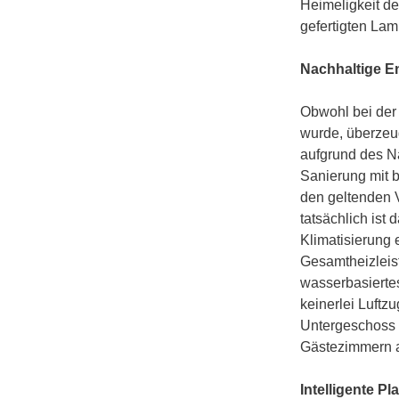
Heimeligkeit d
gefertigten La
Nachhaltige En
Obwohl bei der 
wurde, überzeug
aufgrund des Na
Sanierung mit 
den geltenden V
tatsächlich ist
Klimatisierung
Gesamtheizleis
wasserbasierte
keinerlei Luftz
Untergeschoss 
Gästezimmern al
Intelligente P