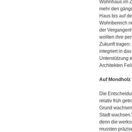
Wohnhaus im Ze
mehr den gängi
Haus bis auf de
Wohnbereich neu
der Vergangenhe
wollten ihre pe
Zukunft tragen:
integriert in 
Unterstützung e
Architekten Fel
Auf Mondholz
Die Entscheidu
relativ früh ge
Grund wachsen,
Stadt wachsen.
denn die werkss
mussten präzis