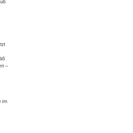
aub
tzt
mäß
en –
e im