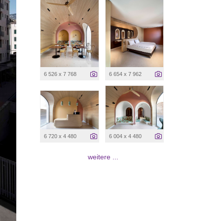
6 526 x 7 768
6 654 x 7 962
6 720 x 4 480
6 004 x 4 480
weitere ...