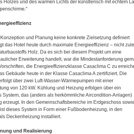
es Holzes und des warmen Lichts der künstlerisch mit echtem L
mpenschirme.“
ergieeffizienz
Konzeption und Planung keine konkrete Zielsetzung definiert
t das Hotel heute durch maximale Energieeffizienz – nicht zule
turbaustoffs Holz. Da es sich bei diesem Projekt um eine
baulicher Erweiterung handelt, war die Mindestanforderung ge
orschriften, die Energieeffizienzklasse Casaclima C zu erreich
 das Gebäude heute in der Klasse Casaclima A zertifiziert. Die
 erfolgt über zwei Luft-Wasser-Wärmepumpen mit einer
tung von 120 kW. Kühlung und Heizung erfolgen über ein
s System, das (anders als herkömmliche Aircondition-Anlagen)
ug erzeugt. In den Gemeinschaftsbereiche im Erdgeschoss sowi
ist dieses System in Form einer Fußbodenheizung, in den
s Deckenheizung installiert.
lanung und Realisierung