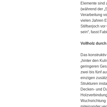
Elemente sind 
(während der „
Verarbeitung vo
vielen Jahren E
Stilfserjoch vor
sein“, fasst Fa
Vollholz durc
Das konstruktiv
„hinter den Kul
geringeren Ges
zwei bis fünf a
einzigen zusät
Strukturen inst
Decken- und Dac
Holzverbindung
Wuchsrichtung 
miteinander ve