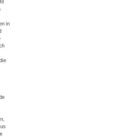
ht
s
en in
d
e
sch
die
rde
n,
ius
he