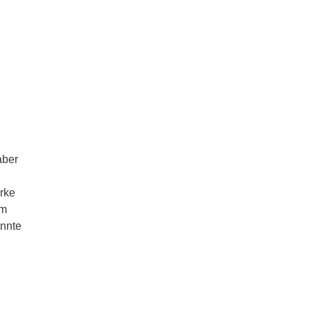
aber
rke
em
annte