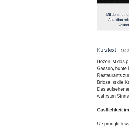
Mit dem neu er
Attraktion r
Vollho
Kurztext
435 
Bozen ist das p
Gassen, bunte M
Restaurants zum
Briosa ist die 
Das aufsehener
wahrsten Sinne
Gastlichkeit i
Ursprünglich w