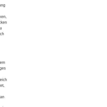
ung
ken,
cken
u
rch
uem
iges
eich
et,
man