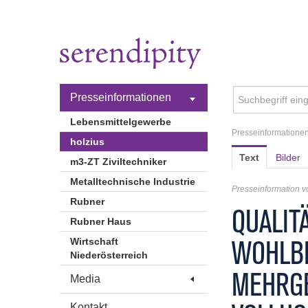
Presseinformationen
Lebensmittelgewerbe
Presseinformatione
holzius
Text
Bilder
m3-ZT Ziviltechniker
Metalltechnische Industrie
Presseinformation 
Rubner
QUALIT
Rubner Haus
WOHLBE
Wirtschaft
Niederösterreich
MEHRGE
Media
Kontakt