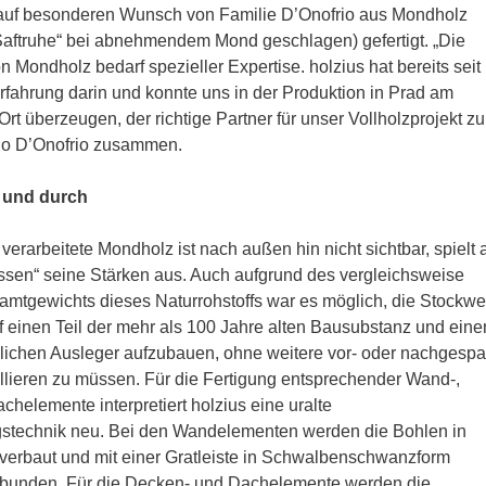
auf besonderen Wunsch von Familie D’Onofrio aus Mondholz
Saftruhe“ bei abnehmendem Mond geschlagen) gefertigt. „Die
n Mondholz bedarf spezieller Expertise. holzius hat bereits seit
rfahrung darin und konnte uns in der Produktion in Prad am
 Ort überzeugen, der richtige Partner für unser Vollholzprojekt zu
bio D’Onofrio zusammen.
h und durch
 verarbeitete Mondholz ist nach außen hin nicht sichtbar, spielt 
issen“ seine Stärken aus. Auch aufgrund des vergleichsweise
amtgewichts dieses Naturrohstoffs war es möglich, die Stockwe
uf einen Teil der mehr als 100 Jahre alten Bausubstanz und ein
zlichen Ausleger aufzubauen, ohne weitere vor- oder nachgesp
allieren zu müssen. Für die Fertigung entsprechender Wand-,
helemente interpretiert holzius eine uralte
stechnik neu. Bei den Wandelementen werden die Bohlen in
verbaut und mit einer Gratleiste in Schwalbenschwanzform
rbunden. Für die Decken- und Dachelemente werden die