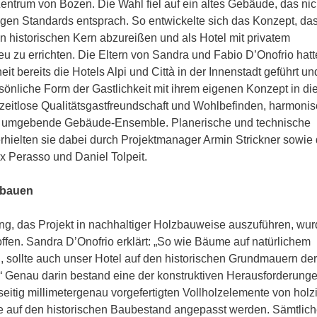
ntrum von Bozen. Die Wahl fiel auf ein altes Gebäude, das nic
gen Standards entsprach. So entwickelte sich das Konzept, da
n historischen Kern abzureißen und als Hotel mit privatem
 zu errichten. Die Eltern von Sandra und Fabio D’Onofrio hatt
it bereits die Hotels Alpi und Città in der Innenstadt geführt un
rsönliche Form der Gastlichkeit mit ihrem eigenen Konzept in di
 zeitlose Qualitätsgastfreundschaft und Wohlbefinden, harmoni
das umgebende Gebäude-Ensemble. Planerische und technische
rhielten sie dabei durch Projektmanager Armin Strickner sowie 
ix Perasso und Daniel Tolpeit.
 bauen
ng, das Projekt in nachhaltiger Holzbauweise auszuführen, wu
troffen. Sandra D’Onofrio erklärt: „So wie Bäume auf natürlichem
 sollte auch unser Hotel auf den historischen Grundmauern der
“ Genau darin bestand eine der konstruktiven Herausforderunge
eitig millimetergenau vorgefertigten Vollholzelemente von holz
e auf den historischen Baubestand angepasst werden. Sämtlic