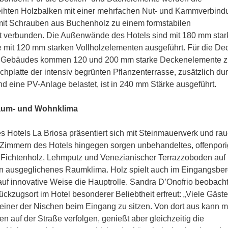
ihten Holzbalken mit einer mehrfachen Nut- und Kammverbind
it Schrauben aus Buchenholz zu einem formstabilen
t verbunden. Die Außenwände des Hotels sind mit 180 mm star
 mit 120 mm starken Vollholzelementen ausgeführt. Für die De
 Gebäudes kommen 120 und 200 mm starke Deckenelemente z
chplatte der intensiv begrünten Pflanzenterrasse, zusätzlich du
d eine PV-Anlage belastet, ist in 240 mm Stärke ausgeführt.
aum- und Wohnklima
s Hotels La Briosa präsentiert sich mit Steinmauerwerk und ra
7 Zimmern des Hotels hingegen sorgen unbehandeltes, offenpor
 Fichtenholz, Lehmputz und Venezianischer Terrazzoboden auf
ein ausgeglichenes Raumklima. Holz spielt auch im Eingangsber
uf innovative Weise die Hauptrolle. Sandra D’Onofrio beobacht
ückzugsort im Hotel besonderer Beliebtheit erfreut: „Viele Gäste
 einer der Nischen beim Eingang zu sitzen. Von dort aus kann 
en auf der Straße verfolgen, genießt aber gleichzeitig die