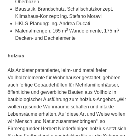
Oberbozen
Baustatik, Brandschutz, Schallschutzkonzept,
Klimahaus-Konzept: Ing. Stefano Moravi
HKLS-Planung: Ing. Andrea Ducati
3
3
Materialmengen: 165 m
Wandelemente, 175 m
Decken- und Dachelemente
holzius
Als Anbieter patentierter, leim- und metallfreier
Vollholzelemente für Wohnhäuser gestartet, gehören
auch fertige Gebäudehüllen für Mehrfamilienhäuser,
öffentliche und gewerbliche Bauten aus Vollholz in
baubiologischer Ausführung zum holzius-Angebot. „Wir
wollen gesunde Wohnräume schaffen und intakte
Lebensräume erhalten. Auf diese Art und Weise wollen
wir Mensch und Natur zusammenbringen“, so
Firmengründer Herbert Niederfriniger. holzius setzt sich
für den Fortbestand einer intakten Natur, die Schonung