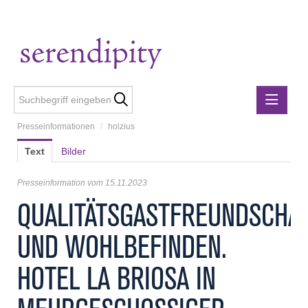
Presseinformationen
/
holzius
Presseinformationen
Text
Bilder
Lebensmittelgewerbe
holzius
Presseinformation vom 15.11.2023
m3-ZT Ziviltechniker
QUALITÄTSGASTFREUNDSCHA
Metalltechnische Industrie
UND WOHLBEFINDEN.
Rubner
Rubner Haus
HOTEL LA BRIOSA IN
Wirtschaft Niederösterreich
Media