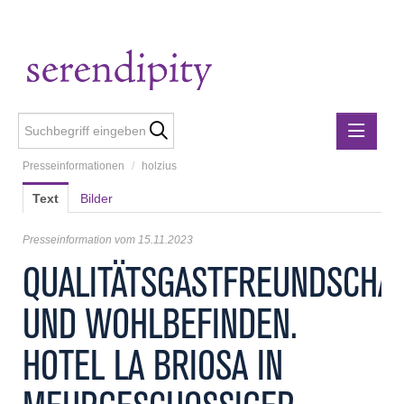
Presseinformationen
/
holzius
Presseinformationen
Text
Bilder
Lebensmittelgewerbe
holzius
Presseinformation vom 15.11.2023
m3-ZT Ziviltechniker
QUALITÄTSGASTFREUNDSCHA
Metalltechnische Industrie
UND WOHLBEFINDEN.
Rubner
Rubner Haus
HOTEL LA BRIOSA IN
Wirtschaft Niederösterreich
Media