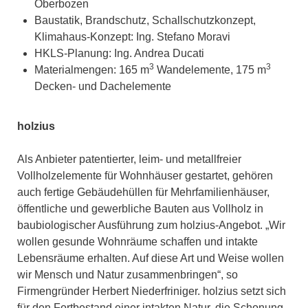
Oberbozen
Baustatik, Brandschutz, Schallschutzkonzept,
Klimahaus-Konzept: Ing. Stefano Moravi
HKLS-Planung: Ing. Andrea Ducati
3
3
Materialmengen: 165 m
Wandelemente, 175 m
Decken- und Dachelemente
holzius
Als Anbieter patentierter, leim- und metallfreier
Vollholzelemente für Wohnhäuser gestartet, gehören
auch fertige Gebäudehüllen für Mehrfamilienhäuser,
öffentliche und gewerbliche Bauten aus Vollholz in
baubiologischer Ausführung zum holzius-Angebot. „Wir
wollen gesunde Wohnräume schaffen und intakte
Lebensräume erhalten. Auf diese Art und Weise wollen
wir Mensch und Natur zusammenbringen“, so
Firmengründer Herbert Niederfriniger. holzius setzt sich
für den Fortbestand einer intakten Natur, die Schonung