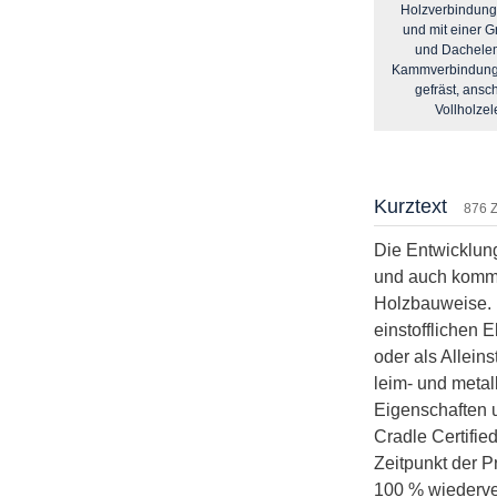
Holzverbindung
und mit einer 
und Dachelem
Kammverbindung v
gefräst, ans
Vollholze
Kurztext
876 
Die Entwicklung
und auch kommu
Holzbauweise. M
einstofflichen 
oder als Allein
leim- und metal
Eigenschaften u
Cradle Certifie
Zeitpunkt der P
100 % wiederve