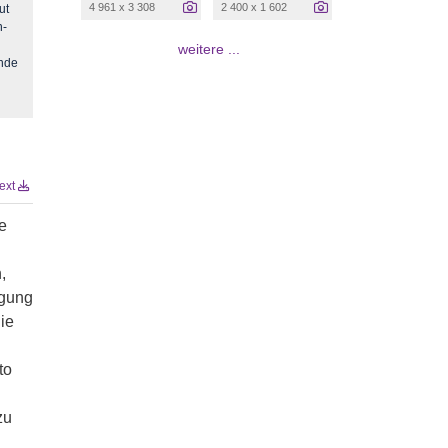
4 961 x 3 308
2 400 x 1 602
ut
n-
weitere ...
nde
text
e
,
ugung
ie
to
zu