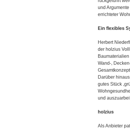
rückgeführt we
und Argumente 
errichteter Wo
Ein flexibles 
Herbert Niederfr
der holzius Vol
Baumaterialien 
Wand-, Decken-
Gesamtkonzept 
Darüber hinaus
gutes Stück ‚gr
Wohngesundheit
und auszuarbei
holzius
Als Anbieter pa