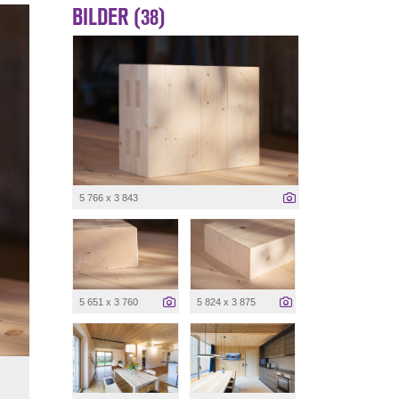
BILDER (38)
5 766 x 3 843
5 651 x 3 760
5 824 x 3 875