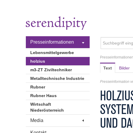
Presseinformationen
Lebensmittelgewerbe
Presseinformatione
holzius
Text
Bilder
m3-ZT Ziviltechniker
Metalltechnische Industrie
Presseinformation 
Rubner
HOLZIU
Rubner Haus
SYSTEM
Wirtschaft
Niederösterreich
UND DA
Media
Kontakt