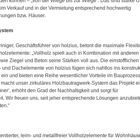
rden können – „von der Wiege bis zur Wiege“. Das sind starke 
im Verkauf und in der Vermietung entsprechend hochwertig
hnungen bzw. Häuser.
System
iniger, Geschäftsführer von holzius, betont die maximale Flexibil
lholzelemente: „Vollholz spielt auch in Kombination mit anderen
wie Ziegel und Beton seine Stärken voll aus. Die einstofflichen
 und Dachelemente von holzius fügen sich nahtlos ins konstruk
ein und bieten eine Reihe wesentlicher Vorteile im Bauprozess
 macht unser zirkuläres Holzbautragwerk-System das Projekt e
üner‘, erhöht den Grad der Nachhaltigkeit und sorgt für
. Wir freuen uns, seit jeher entsprechende Lösungen anzubiet
ten.“
tentierter, leim- und metallfreier Vollholzelemente für Wohnhäus