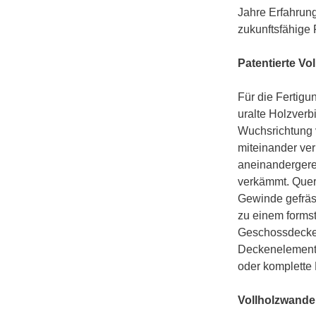
Jahre Erfahrung
zukunftsfähige 
Patentierte Vo
Für die Fertigu
uralte Holzver
Wuchsrichtung 
miteinander ve
aneinandergere
verkämmt. Quer 
Gewinde gefräs
zu einem formst
Geschossdecken
Deckenelemente
oder komplette
Vollholzwande