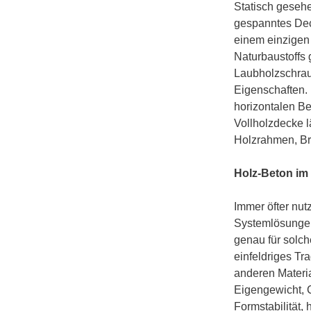
Statisch gesehe
gespanntes Dec
einem einzigen 
Naturbaustoffs 
Laubholzschrau
Eigenschaften. 
horizontalen B
Vollholzdecke l
Holzrahmen, Bre
Holz-Beton im
Immer öfter nu
Systemlösungen 
genau für solch
einfeldriges Tr
anderen Materia
Eigengewicht, 
Formstabilität,