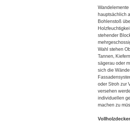
Wandelemente v
hauptsächlich a
Bohlenstoß übe
Holzfeuchtigkei
stehender Block
mehrgeschossig
Wahl stehen Ob
Tannen, Kiefern
sägerau oder m
sich die Wände
Fassadensystem
oder Stroh zur
versehen werde
individuellen g
machen zu müs
Vollholzdecke