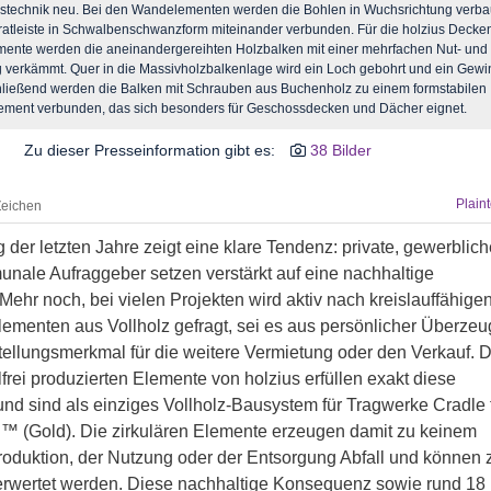
stechnik neu. Bei den Wandelementen werden die Bohlen in Wuchsrichtung verba
Gratleiste in Schwalbenschwanzform miteinander verbunden. Für die holzius Decke
ente werden die aneinandergereihten Holzbalken mit einer mehrfachen Nut- und
erkämmt. Quer in die Massivholzbalkenlage wird ein Loch gebohrt und ein Gewi
chließend werden die Balken mit Schrauben aus Buchenholz zu einem formstabilen
lement verbunden, das sich besonders für Geschossdecken und Dächer eignet.
Zu dieser Presseinformation gibt es:
38 Bilder
Plain
Zeichen
 der letzten Jahre zeigt eine klare Tendenz: private, gewerblich
nale Aufraggeber setzen verstärkt auf eine nachhaltige
ehr noch, bei vielen Projekten wird aktiv nach kreislauffähigen
Elementen aus Vollholz gefragt, sei es aus persönlicher Überze
stellungsmerkmal für die weitere Vermietung oder den Verkauf. D
lfrei produzierten Elemente von holzius erfüllen exakt diese
nd sind als einziges Vollholz-Bausystem für Tragwerke Cradle 
d™ (Gold). Die zirkulären Elemente erzeugen damit zu keinem
roduktion, der Nutzung oder der Entsorgung Abfall und können 
rwertet werden. Diese nachhaltige Konsequenz sowie rund 18