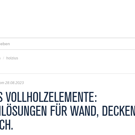
n
/
holzius
vom 28.08.2023
S VOLLHOLZELEMENTE:
LÖSUNGEN FÜR WAND, DECKE
CH.