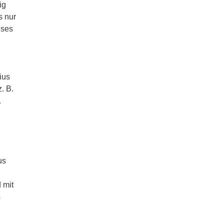
ig
s nur
eses
ius
. B.
.
us
 mit
s