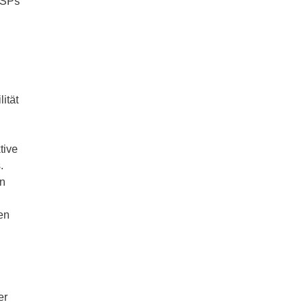
USPs
ität
tive
.
in
en
er