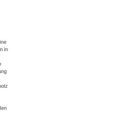
ine
n in
e
ung
holz
len