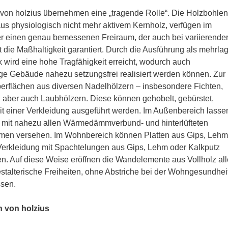
on holzius übernehmen eine „tragende Rolle“. Die Holzbohlen
us physiologisch nicht mehr aktivem Kernholz, verfügen im
r einen genau bemessenen Freiraum, der auch bei variierende
t die Maßhaltigkeit garantiert. Durch die Ausführung als mehrlag
 wird eine hohe Tragfähigkeit erreicht, wodurch auch
e Gebäude nahezu setzungsfrei realisiert werden können. Zur
erflächen aus diversen Nadelhölzern – insbesondere Fichten,
 aber auch Laubhölzern. Diese können gehobelt, gebürstet,
it einer Verkleidung ausgeführt werden. Im Außenbereich lasse
 mit nahezu allen Wärmedämmverbund- und hinterlüfteten
en versehen. Im Wohnbereich können Platten aus Gips, Lehm
 Verkleidung mit Spachtelungen aus Gips, Lehm oder Kalkputz
n. Auf diese Weise eröffnen die Wandelemente aus Vollholz all
estalterische Freiheiten, ohne Abstriche bei der Wohngesundhei
sen.
n von holzius