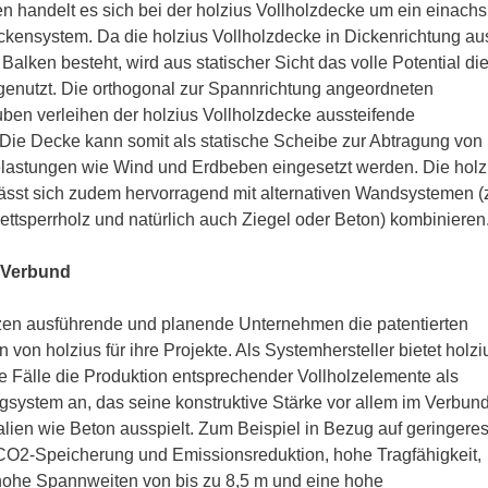
n handelt es sich bei der holzius Vollholzdecke um ein einachs
kensystem. Da die holzius Vollholzdecke in Dickenrichtung au
Balken besteht, wird aus statischer Sicht das volle Potential di
genutzt. Die orthogonal zur Spannrichtung angeordneten
ben verleihen der holzius Vollholzdecke aussteifende
Die Decke kann somit als statische Scheibe zur Abtragung von
elastungen wie Wind und Erdbeben eingesetzt werden. Die holz
ässt sich zudem hervorragend mit alternativen Wandsystemen (z
ttsperrholz und natürlich auch Ziegel oder Beton) kombinieren
 Verbund
tzen ausführende und planende Unternehmen die patentierten
von holzius für ihre Projekte. Als Systemhersteller bietet holzi
e Fälle die Produktion entsprechender Vollholzelemente als
agsystem an, das seine konstruktive Stärke vor allem im Verbund
lien wie Beton ausspielt. Zum Beispiel in Bezug auf geringere
CO2-Speicherung und Emissionsreduktion, hohe Tragfähigkeit,
 hohe Spannweiten von bis zu 8,5 m und eine hohe