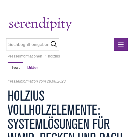
Presseinformationen
/
holzius
Presseinformationen
Text
Bilder
Lebensmittelgewerbe
holzius
Presseinformation vom 28.08.2023
m3-ZT Ziviltechniker
HOLZIUS
Metalltechnische Industrie
VOLLHOLZELEMENTE:
Rubner
Rubner Haus
SYSTEMLÖSUNGEN FÜR
Wirtschaft Niederösterreich
Media