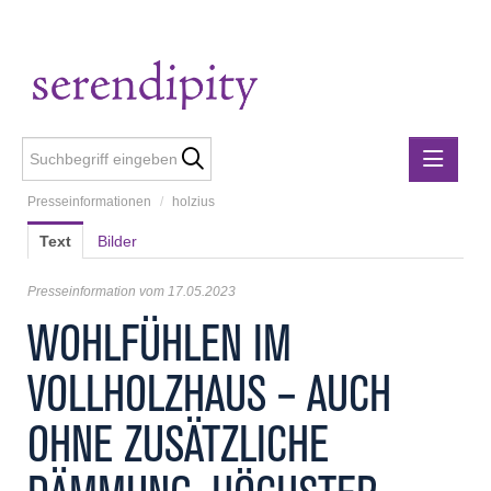
Presseinformationen
/
holzius
Presseinformationen
Text
Bilder
Lebensmittelgewerbe
holzius
Presseinformation vom 17.05.2023
m3-ZT Ziviltechniker
WOHLFÜHLEN IM
Metalltechnische Industrie
VOLLHOLZHAUS – AUCH
Rubner
Rubner Haus
OHNE ZUSÄTZLICHE
Wirtschaft Niederösterreich
Media