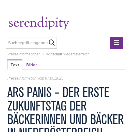
Presseinformationen
/
Wirtschaft Niederösterreich
Presseinformationen
Text
Bilder
Lebensmittelgewerbe
holzius
Presseinformation vom 07.05.2025
m3-ZT Ziviltechniker
ARS PANIS – DER ERSTE
Metalltechnische Industrie
ZUKUNFTSTAG DER
Rubner
Rubner Haus
BÄCKERINNEN UND BÄCKER
Wirtschaft Niederösterreich
Media